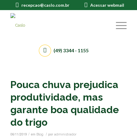
recepcao@caslo.com.br
Acessar webmail
(49) 3344 - 1155
Pouca chuva prejudica
produtividade, mas
garante boa qualidade
do trigo
/
/
06/11/2019
em
por
Blog
administrador